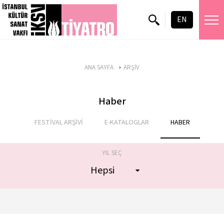
EN
ANA SAYFA
ARŞİV
Haber
FESTİVAL ARŞİVİ
E-KATALOGLAR
HABER
YIL SEÇ