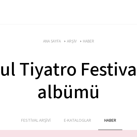
ANA SAYFA
ARŞİV
HABER
ul Tiyatro Festiva
albümü
FESTİVAL ARŞİVİ
E-KATALOGLAR
HABER