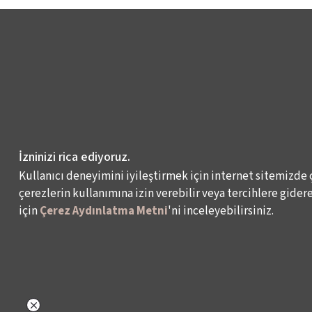
İzninizi rica ediyoruz.
Kullanıcı deneyimini iyileştirmek için internet sitemizde 
çerezlerin kullanımına izin verebilir veya tercihlere giderek
için
Çerez Aydınlatma Metni
'ni inceleyebilirsiniz.
NELER YAPIYORUZ?
BİZ KİMİZ?