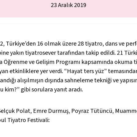
23 Aralık 2019
12, Türkiye’den 16 olmak üzere 28 tiyatro, dans ve p
 bine yakın tiyatrosever tarafından takip edildi. 21 Tü
da Öğrenme ve Gelişim Programı kapsamında okuma tiyat
z yan etkinliklere yer verdi. “Hayat ters yüz” temasınd
landığı alışılmışın dışında sahneleme tekniği ve yapı
 kim?” gibi sorulara yanıt aradı.
 Selçuk Polat, Emre Durmuş, Poyraz Tütüncü, Muamm
l Tiyatro Festivali: