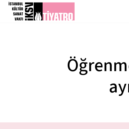
Öğrenme
ay