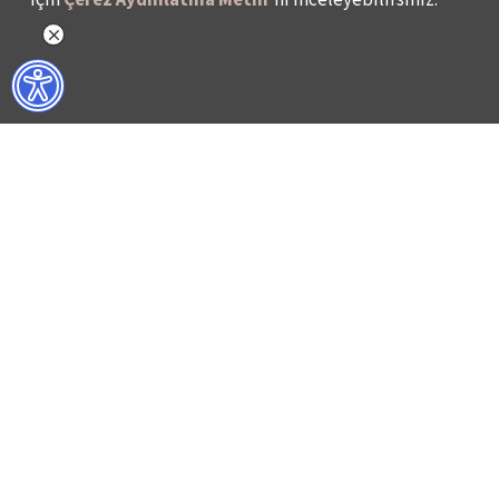
NELER YAPIYORUZ?
BİZ KİMİZ?
İSTANBUL FİLM FESTİVALİ
HAKKIMIZDA
İSTANBUL MÜZİK FESTİVALİ
FAALİYET RAPORL
İSTANBUL CAZ FESTİVALİ
İKSV’DE ÇALIŞMA
İSTANBUL BİENALİ
BASIN
İSTANBUL TİYATRO FESTİVALİ
ARŞİV
FİLMEKİMİ
BİZE ULAŞIN
SALON İKSV
VENEDİK BİENALİ TÜRKİYE PAVYONU
LEYLA GENCER ŞAN YARIŞMASI