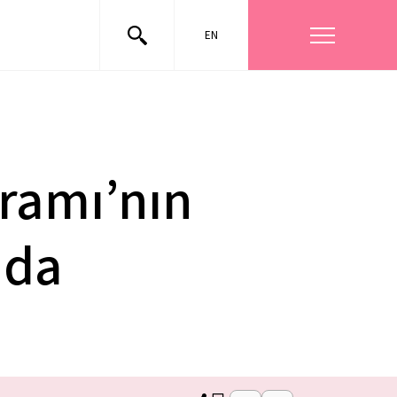
EN
ramı’nın
nda