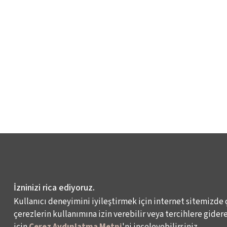
İzninizi rica ediyoruz.
Kullanıcı deneyimini iyileştirmek için internet sitemizde 
çerezlerin kullanımına izin verebilir veya tercihlere giderek
için
Çerez Aydınlatma Metni
'ni inceleyebilirsiniz.