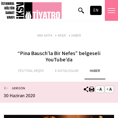
EN
ANA SAYFA
ARŞİV
HABER
“Pina Bausch’la Bir Nefes” belgeseli
YouTube’da
FESTİVAL ARŞİVİ
E-KATALOGLAR
HABER
GERİ DÖN
30 Haziran 2020