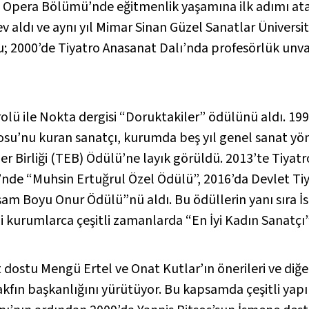
ı Opera Bölümü’nde eğitmenlik yaşamına ilk adımı at
aldı ve aynı yıl Mimar Sinan Güzel Sanatlar Üniversi
 2000’de Tiyatro Anasanat Dalı’nda profesörlük unvan
rolü ile
Nokta
dergisi “Doruktakiler” ödülünü aldı. 19
rosu’nu kuran sanatçı, kurumda beş yıl genel sanat yö
er Birliği (TEB) Ödülü’ne layık görüldü. 2013’te
Tiyat
ri’nde “Muhsin Ertuğrul Özel Ödülü”, 2016’da Devlet Ti
şam Boyu Onur Ödülü”nü aldı. Bu ödüllerin yanı sıra İ
rli kurumlarca çeşitli zamanlarda “En İyi Kadın Sanatçı
dostu Mengü Ertel ve Onat Kutlar’ın önerileri ve diğe
akfın başkanlığını yürütüyor. Bu kapsamda çeşitli yap