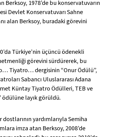
an Berksoy, 1978’de bu konservatuvarın
tesi Devlet Konservatuvarı Sahne
ı alan Berksoy, buradaki görevini
90’da Türkiye’nin üçüncü ödenekli
netmenliği görevini sürdürerek, bu
ro… Tiyatro…
dergisinin “Onur Ödülü”,
yatroları Sabancı Uluslararası Adana
smet Küntay Tiyatro Ödülleri, TEB ve
” ödülüne layık görüldü.
r dostlarının yardımlarıyla Semiha
ımlara imza atan Berksoy, 2008’de