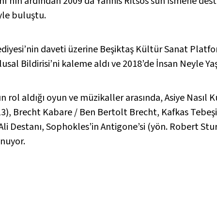
nı’
nın ardından 2009’da Yannis Ritsos’sun
İsmene
dest
yle buluştu.
ediyesi’nin daveti üzerine Beşiktaş Kültür Sanat Plat
sal Bildirisi’ni kaleme aldı ve 2018’de
İnsan Neyle Yaş
 rol aldığı oyun ve müzikaller arasında,
Asiye Nasıl K
13),
Brecht Kabare / Ben Bertolt Brecht
,
Kafkas Tebeşi
Ali Destanı
, Sophokles’in
Antigone’si
(yön. Robert Stu
nuyor.