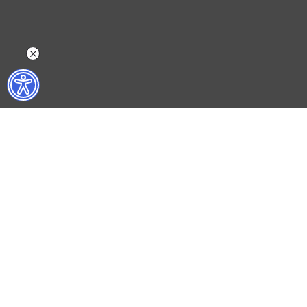
NELER YAPIYORUZ?
BİZ KİMİZ?
İSTANBUL FİLM FESTİVALİ
HAKKIMIZDA
İSTANBUL MÜZİK FESTİVALİ
FAALİYET RAPORL
İSTANBUL CAZ FESTİVALİ
İKSV’DE ÇALIŞMA
İSTANBUL BİENALİ
BASIN
İSTANBUL TİYATRO FESTİVALİ
ARŞİV
FİLMEKİMİ
BİZE ULAŞIN
SALON İKSV
VENEDİK BİENALİ TÜRKİYE PAVYONU