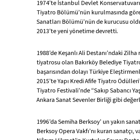
1974’te İstanbul Devlet Konservatuvar
Tiyatro Bölümü’nün kurulmasında görev 
Sanatları Bölümü’nün de kurucusu oldu;
2013’te yeni yönetime devretti.
1988’de
Keşanlı Ali Destanı’
ndaki Zilha 
tiyatrosu olan Bakırköy Belediye Tiyat
başarısından dolayı Türkiye Eleştirmenl
2015’te Yapı Kredi Afife Tiyatro Ödülle
Tiyatro Festivali’nde “Sakıp Sabancı Ya
Ankara Sanat Sevenler Birliği gibi değe
1996’da Semiha Berksoy’ un yakın sanat 
Berksoy Opera Vakfı’nı kuran sanatçı, v