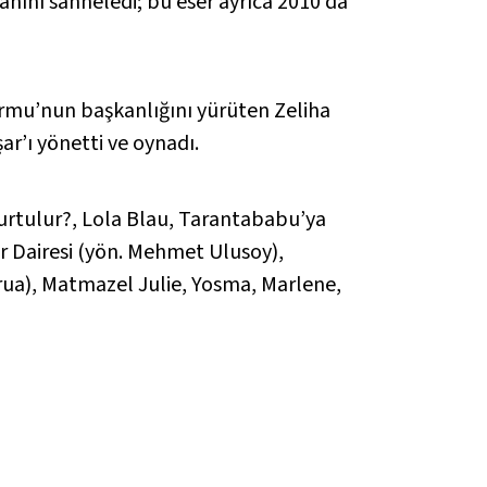
anını sahneledi; bu eser ayrıca 2010’da
formu’nun başkanlığını yürüten Zeliha
ar’
ı yönetti ve oynadı.
urtulur?
,
Lola Blau
,
Tarantababu’ya
r Dairesi
(yön. Mehmet Ulusoy),
rua),
Matmazel Julie
,
Yosma
,
Marlene
,