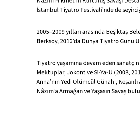
Nâzım Hikmet’in
Kurtuluş Savaşı Desta
İstanbul Tiyatro Festivali’nde de seyirci
2005–2009 yılları arasında Beşiktaş Bel
Berksoy, 2016’da Dünya Tiyatro Günü Ulu
Tiyatro yaşamına devam eden sanatçının
Mektuplar
,
Jokont ve Si-Ya-U
(2008, 20
Anna’nın Yedi Ölümcül Günahı
,
Keşanlı 
Nâzım’a Armağan
ve
Yaşasın Savaş
bulu