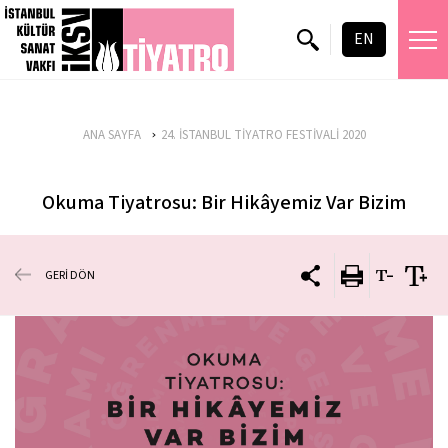
EN
ANA SAYFA
24. İSTANBUL TİYATRO FESTİVALİ 2020
Okuma Tiyatrosu: Bir Hikâyemiz Var Bizim
GERİ DÖN