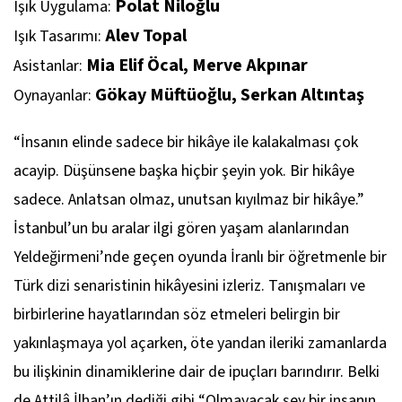
Polat Niloğlu
Işık Uygulama:
Alev Topal
Işık Tasarımı:
Mia Elif Öcal, Merve Akpınar
Asistanlar:
Gökay Müftüoğlu, Serkan Altıntaş
Oynayanlar:
“İnsanın elinde sadece bir hikâye ile kalakalması çok
acayip. Düşünsene başka hiçbir şeyin yok. Bir hikâye
sadece. Anlatsan olmaz, unutsan kıyılmaz bir hikâye.”
İstanbul’un bu aralar ilgi gören yaşam alanlarından
Yeldeğirmeni’nde geçen oyunda İranlı bir öğretmenle bir
Türk dizi senaristinin hikâyesini izleriz. Tanışmaları ve
birbirlerine hayatlarından söz etmeleri belirgin bir
yakınlaşmaya yol açarken, öte yandan ileriki zamanlarda
bu ilişkinin dinamiklerine dair de ipuçları barındırır. Belki
de Attilâ İlhan’ın dediği gibi “Olmayacak şey bir insanın