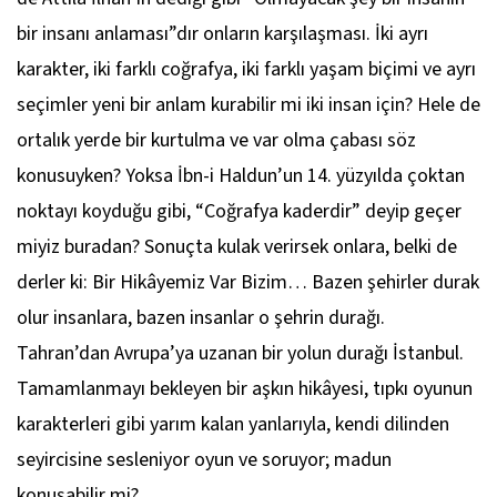
bir insanı anlaması”dır onların karşılaşması. İki ayrı
karakter, iki farklı coğrafya, iki farklı yaşam biçimi ve ayrı
seçimler yeni bir anlam kurabilir mi iki insan için? Hele de
ortalık yerde bir kurtulma ve var olma çabası söz
konusuyken? Yoksa İbn-i Haldun’un 14. yüzyılda çoktan
noktayı koyduğu gibi, “Coğrafya kaderdir” deyip geçer
miyiz buradan? Sonuçta kulak verirsek onlara, belki de
derler ki:
Bir Hikâyemiz Var Bizim…
Bazen şehirler durak
olur insanlara, bazen insanlar o şehrin durağı.
Tahran’dan Avrupa’ya uzanan bir yolun durağı İstanbul.
Tamamlanmayı bekleyen bir aşkın hikâyesi, tıpkı oyunun
karakterleri gibi yarım kalan yanlarıyla, kendi dilinden
seyircisine sesleniyor oyun ve soruyor; madun
konuşabilir mi?