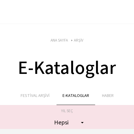
ANA SAYFA
ARŞİV
E-Kataloglar
FESTİVAL ARŞİVİ
E-KATALOGLAR
HABER
YIL SEÇ