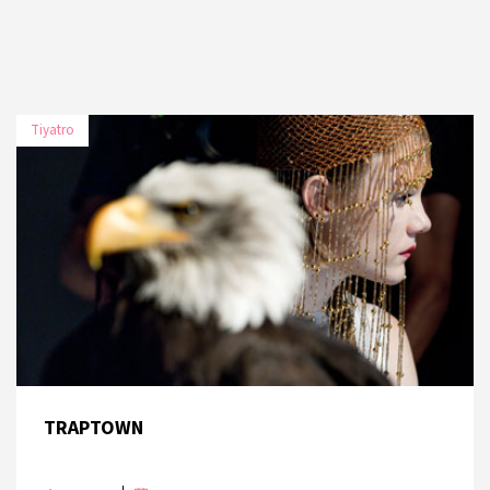
Tiyatro
TARİH
MEKÂN
18 Kasım 2019
Caddebostan Kültür Merkezi
TRAPTOWN