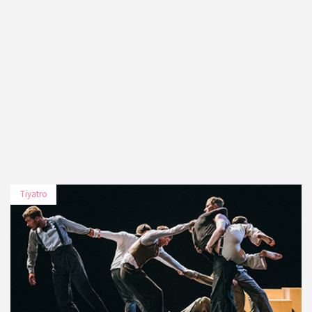
Tiyatro
TARİH
MEKÂN
19 Kasım 2019
Zorlu PSM Turkcell Sahnesi