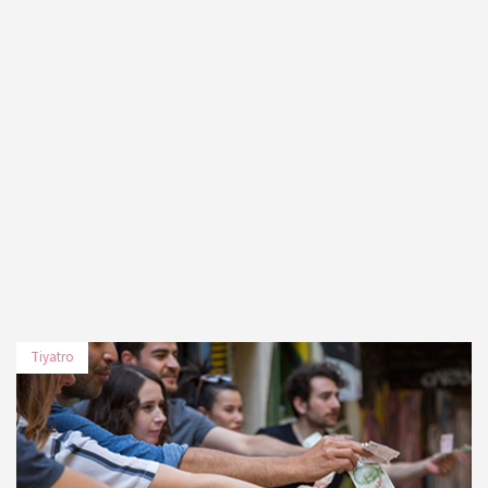
Tiyatro
TARİH
MEKÂN