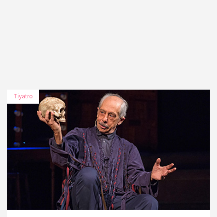
Tiyatro
TARİH
MEKÂN
18 Kasım
Zorlu PSM Turkcell Platinum
2019
Sahnesi
19 Kasım
Zorlu PSM Turkcell Platinum
2019
Sahnesi