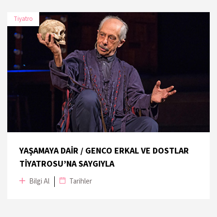
Tiyatro
TARİH
MEKÂN
16 Kasım 2019
UNIQ Hall
17 Kasım 2019
UNIQ Hall
18 Kasım 2019
UNIQ Hall
YAŞAMAYA DAİR / GENCO ERKAL VE DOSTLAR
TİYATROSU’NA SAYGIYLA
Bilgi Al
Tarihler