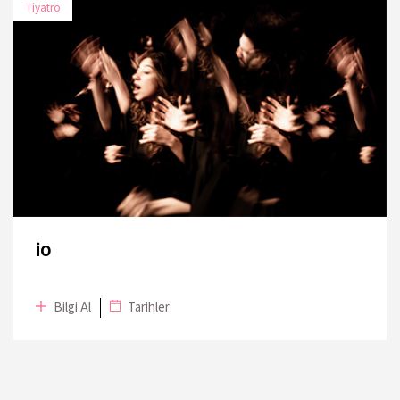
Tiyatro
TARİH
MEKÂN
14 Kasım 2019
ENKA Oditoryumu
15 Kasım 2019
ENKA Oditoryumu
İO
Bilgi Al
Tarihler