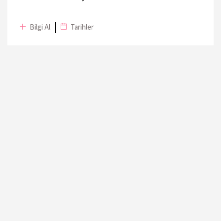
17 Kasım 2019
Tiyatro Pera
Bilgi Al
Tarihler