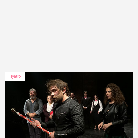
Tiyatro
TARİH
MEKÂN
15 Kasım 2019
Moda Sahnesi
16 Kasım 2019
Moda Sahnesi