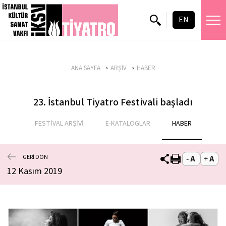
EN
ANA SAYFA
ARŞİV
HABER
23. İstanbul Tiyatro Festivali başladı
FESTİVAL ARŞİVİ
E-KATALOGLAR
HABER
GERİ DÖN
12 Kasım 2019