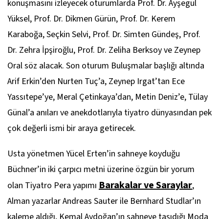
konuşmasını izleyecek oturumlarda Prof. Dr. Ayşegül
Yüksel, Prof. Dr. Dikmen Gürün, Prof. Dr. Kerem
Karaboğa, Seçkin Selvi, Prof. Dr. Simten Gündeş, Prof.
Dr. Zehra İpşiroğlu, Prof. Dr. Zeliha Berksoy ve Zeynep
Oral söz alacak. Son oturum Buluşmalar başlığı altında
Arif Erkin’den Nurten Tuç’a, Zeynep Irgat’tan Ece
Yassıtepe’ye, Meral Çetinkaya’dan, Metin Deniz’e, Tülay
Günal’a anıları ve anekdotlarıyla tiyatro dünyasından pek
çok değerli ismi bir araya getirecek.
Usta yönetmen Yücel Erten’in sahneye koyduğu
Büchner’in iki çarpıcı metni üzerine özgün bir yorum
Barakalar ve Saraylar
olan Tiyatro Pera yapımı
,
Alman yazarlar Andreas Sauter ile Bernhard Studlar’ın
kaleme aldığı, Kemal Aydoğan’ın sahneye taşıdığı Moda