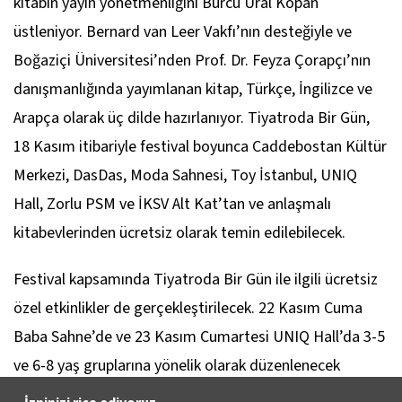
kitabın yayın yönetmenliğini Burcu Ural Kopan
üstleniyor. Bernard van Leer Vakfı’nın desteğiyle ve
Boğaziçi Üniversitesi’nden Prof. Dr. Feyza Çorapçı’nın
danışmanlığında yayımlanan kitap, Türkçe, İngilizce ve
Arapça olarak üç dilde hazırlanıyor. Tiyatroda Bir Gün,
18 Kasım itibariyle festival boyunca Caddebostan Kültür
Merkezi, DasDas, Moda Sahnesi, Toy İstanbul, UNIQ
Hall, Zorlu PSM ve İKSV Alt Kat’tan ve anlaşmalı
kitabevlerinden ücretsiz olarak temin edilebilecek.
Festival kapsamında Tiyatroda Bir Gün ile ilgili ücretsiz
özel etkinlikler de gerçekleştirilecek. 22 Kasım Cuma
Baba Sahne’de ve 23 Kasım Cumartesi UNIQ Hall’da 3-5
ve 6-8 yaş gruplarına yönelik olarak düzenlenecek
etkinliklerde, çocuklar kitabın yazarı Sevinç Erbulak ile