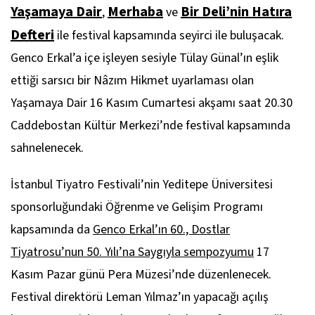
Yaşamaya Dair
Merhaba
Bir Deli’nin Hatıra
,
ve
Defteri
ile festival kapsamında seyirci ile buluşacak.
Genco Erkal’a içe işleyen sesiyle Tülay Günal’ın eşlik
ettiği sarsıcı bir Nâzım Hikmet uyarlaması olan
Yaşamaya Dair
16 Kasım Cumartesi akşamı saat 20.30
Caddebostan Kültür Merkezi’nde festival kapsamında
sahnelenecek.
İstanbul Tiyatro Festivali’nin Yeditepe Üniversitesi
sponsorluğundaki Öğrenme ve Gelişim Programı
kapsamında da
Genco Erkal’ın 60., Dostlar
Tiyatrosu’nun 50. Yılı’na Saygıyla sempozyumu
17
Kasım Pazar günü Pera Müzesi’nde düzenlenecek.
Festival direktörü Leman Yılmaz’ın yapacağı açılış