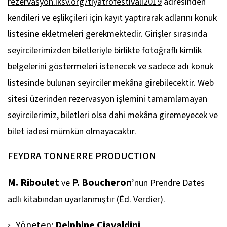
rezervasyon.iksv.org/tiyatrofestivali2019
adresinden
kendileri ve eşlikçileri için kayıt yaptırarak adlarını konuk
listesine ekletmeleri gerekmektedir. Girişler sırasında
seyircilerimizden biletleriyle birlikte fotoğraflı kimlik
belgelerini göstermeleri istenecek ve sadece adı konuk
listesinde bulunan seyirciler mekâna girebilecektir. Web
sitesi üzerinden rezervasyon işlemini tamamlamayan
seyircilerimiz, biletleri olsa dahi mekâna giremeyecek ve
bilet iadesi mümkün olmayacaktır.
FEYDRA TONNERRE PRODUCTION
M. Riboulet
P. Boucheron
ve
’nun
Prendre Dates
adlı kitabından uyarlanmıştır (Éd. Verdier).
Yöneten:
Delphine Ciavaldini