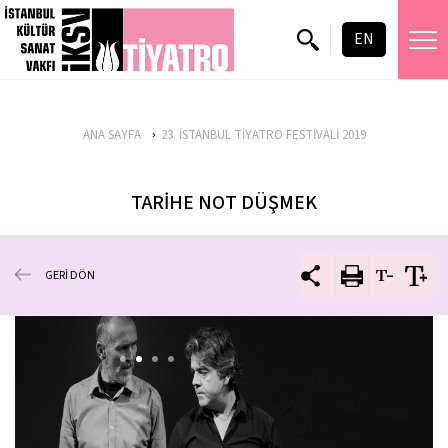
EN
ANA SAYFA
23. İSTANBUL TİYATRO FESTİVALİ 2019
TARİHE NOT DÜŞMEK
GERİ DÖN