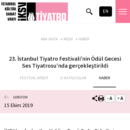
EN
ANA SAYFA
ARŞİV
HABER
23. İstanbul Tiyatro Festivali’nin Ödül Gecesi
Ses Tiyatrosu’nda gerçekleştirildi
FESTİVAL ARŞİVİ
E-KATALOGLAR
HABER
GERİ DÖN
15 Ekim 2019