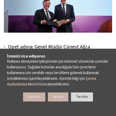
Opet adına: Genel Müdür Cüneyt Ağca
İzninizi rica ediyoruz.
Kullanıcı deneyimini iyileştirmek için internet sitemizde çerezler
kullanıyoruz. Sağdaki butonlar aracılığıyla tüm çerezlerin
kullanımına izin verebilir veya tercihlere giderek kullanmak
istediklerinizi işaretleyebilirsiniz. Ayrıntılı bilgi için
Çerez
Aydınlatma Metni
'ni inceleyebilirsiniz.
Kabul Et
Reddet
Tercihler