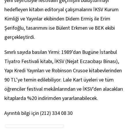
yeni seyircisiyle festivalin geçmişini buluşturmayı
hedefleyen kitabın editoryal çalışmalarını İKSV Kurum
Kimliği ve Yayınlar ekibinden Didem Ermiş ile Erim
Şerifoğlu, tasarımını ise Bülent Erkmen ve BEK ekibi
gerçekleştirdi.
Sınırlı sayıda basılan Yirmi: 1989’dan Bugüne İstanbul
Tiyatro Festivali kitabı, İKSV (Nejat Eczacıbaşı Binası),
Yapı Kredi Yayınları ve Robinson Crusoe kitabevlerinden
90 TL’ye temin edilebiliyor. Lale Kart üyeleri ve tüm
öğrenciler festival mekânlarından ve İKSV’den alacakları
kitaplarda %20 indirimden yararlanabilecek.
Ayrıntılı bilgi için (212) 334 08 30