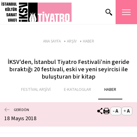
ANA SAYFA
ARŞİV
HABER
İKSV’den, İstanbul Tiyatro Festivali’nin geride
bıraktığı 20 festivali, eski ve yeni seyircisi ile
buluşturan bir kitap
FESTİVAL ARŞİVİ
E-KATALOGLAR
HABER
GERİ DÖN
18 Mayıs 2018