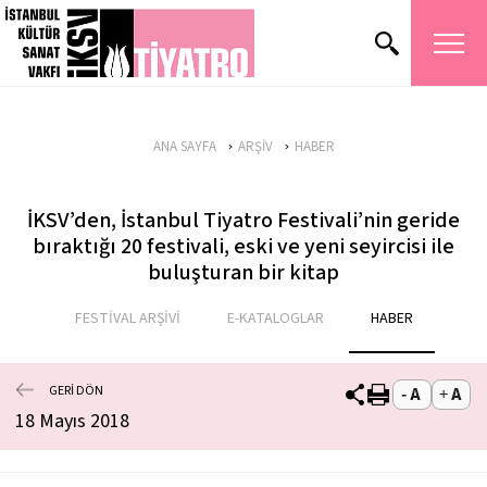
ANA SAYFA
ARŞİV
HABER
İKSV’den, İstanbul Tiyatro Festivali’nin geride
bıraktığı 20 festivali, eski ve yeni seyircisi ile
buluşturan bir kitap
FESTİVAL ARŞİVİ
E-KATALOGLAR
HABER
GERİ DÖN
18 Mayıs 2018