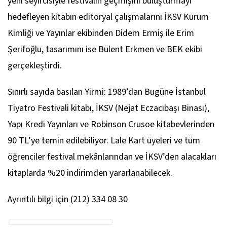
yeni seyircisiyle festivalin geçmişini buluşturmayı
hedefleyen kitabın editoryal çalışmalarını İKSV Kurum
Kimliği ve Yayınlar ekibinden Didem Ermiş ile Erim
Şerifoğlu, tasarımını ise Bülent Erkmen ve BEK ekibi
gerçekleştirdi.
Sınırlı sayıda basılan Yirmi: 1989’dan Bugüne İstanbul
Tiyatro Festivali kitabı, İKSV (Nejat Eczacıbaşı Binası),
Yapı Kredi Yayınları ve Robinson Crusoe kitabevlerinden
90 TL’ye temin edilebiliyor. Lale Kart üyeleri ve tüm
öğrenciler festival mekânlarından ve İKSV’den alacakları
kitaplarda %20 indirimden yararlanabilecek.
Ayrıntılı bilgi için (212) 334 08 30