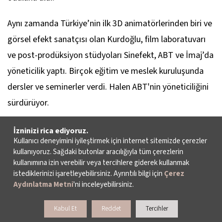
Aynı zamanda Türkiye’nin ilk 3D animatörlerinden biri ve
görsel efekt sanatçısı olan Kurdoğlu, film laboratuvarı
ve post-prodüksiyon stüdyoları Sinefekt, ABT ve İmaj’da
yöneticilik yaptı. Birçok eğitim ve meslek kuruluşunda
dersler ve seminerler verdi. Halen ABT'nin yöneticiliğini
sürdürüyor.
İstanbul Tiyatro Festivali ekibi
İzninizi rica ediyoruz.
Kullanıcı deneyimini iyileştirmek için internet sitemizde çerezler
kullanıyoruz. Sağdaki butonlar aracılığıyla tüm çerezlerin
Festival çalışmaları İstanbul Tiyatro Festivali Yöneticisi
kullanımına izin verebilir veya tercihlere giderek kullanmak
Handan Uzal Dündar’ın önderliğinde Operasyon
istediklerinizi işaretleyebilirsiniz. Ayrıntılı bilgi için
Çerez
Aydınlatma Metni
'ni inceleyebilirsiniz.
Koordinatörü Ferhat Asniya ve Festival Sorumlusu
Defne Epikmen ile birlikte yürütülüyor.
Kabul Et
Reddet
Tercihler