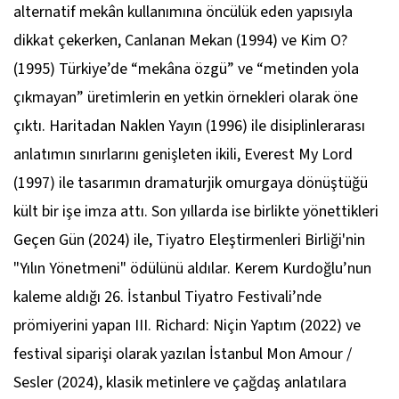
alternatif mekân kullanımına öncülük eden yapısıyla
dikkat çekerken,
Canlanan Mekan
(1994) ve
Kim O?
(1995) Türkiye’de “mekâna özgü” ve “metinden yola
çıkmayan” üretimlerin en yetkin örnekleri olarak öne
çıktı. Haritadan
Naklen Yayın
(1996) ile disiplinlerarası
anlatımın sınırlarını genişleten ikili,
Everest My Lord
(1997) ile tasarımın dramaturjik omurgaya dönüştüğü
kült bir işe imza attı. Son yıllarda ise birlikte yönettikleri
Geçen Gün
(2024) ile, Tiyatro Eleştirmenleri Birliği'nin
"Yılın Yönetmeni" ödülünü aldılar. Kerem Kurdoğlu’nun
kaleme aldığı 26. İstanbul Tiyatro Festivali’nde
prömiyerini yapan
III. Richard: Niçin Yaptım
(2022) ve
festival siparişi olarak yazılan
İstanbul Mon Amour /
Sesler
(2024), klasik metinlere ve çağdaş anlatılara