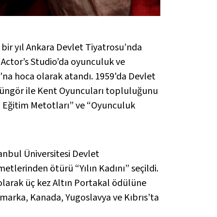
bir yıl Ankara Devlet Tiyatrosu’nda
Actor’s Studio’da oyunculuk ve
'na hoca olarak atandı. 1959'da Devlet
n Güngör ile Kent Oyuncuları topluluğunu
en Eğitim Metotları” ve “Oyunculuk
anbul Üniversitesi Devlet
tlerinden ötürü “Yılın Kadını” seçildi.
olarak üç kez Altın Portakal ödülüne
nimarka, Kanada, Yugoslavya ve Kıbrıs’ta