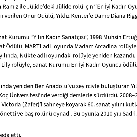
Ramiz ile Jülide’deki Jülide rolü için “En İyi Kadın Oy
dan verilen Onur Ödülü, Yıldız Kenter’e Dame Diana Rigg
anat Kurumu “Yılın Kadın Sanatçısı”, 1998 Muhsin Ertu
at Ödülü,
MARTI
adlı oyunda Madam Arcadina rolüyle 1
yılında,
Nükte
adlı oyundaki rolüyle yeniden kazandı
 Lily rolüyle, Sanat Kurumu En İyi Kadın Oyuncu ödülü
lında yeniden Ben Anadolu'yu seyirciyle buluşturan Yı
Koç Üniversitesi’nde verdiği derslerle sürdürdü. 2008
ı
Victoria (Zafer)
’i sahneye koyarak 60. sanat yılını k
netti ve baş rolünü oynadı. Bu oyunla 2010 yılı Sadri 
eda etti.