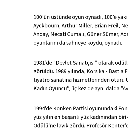
100’ün üstünde oyun oynadı, 100’e yakın
Ayckbourn, Arthur Miller, Brian Freil, N
Anday, Necati Cumalı, Güner Sümer, Ada
oyunlarını da sahneye koydu, oynadı.
1981’de "Devlet Sanatçısı" olarak ödülle
görüldü. 1989 yılında, Korsika - Bastia 
tiyatro sanatına hizmetlerinden ötürü U
Kadın Oyuncu”, üç kez de aynı dalda "Avn
1994’de
Konken Partisi
oyunundaki Fonsi
yüz yılın en başarılı yüz kadınından bir
Ödülü'ne layık gördü. Profesör Kenter’e