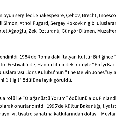
 oyun sergiledi. Shakespeare, Çehov, Brecht, Inoesco,
eil Simon, Athol Fugard, Sergey Kokovkin gibi uluslarar
let Ağaoğlu, Zeki Özturanlı, Güngör Dilmen, Muzaffer 
ndirildi. 1984 de Roma’daki İtalyan Kültür Birliğince 
Film Festivali'nde, Hanım filmindeki rolüyle “En İyi K
luslararası Lions Kulübü'nün “The Melvin Jones”uyla ödü
i Dilligil" ödülüne layık görüldü.
a rolü ile “Olağanüstü Yorum” ödülünü aldı. Finland
i olarak onurlandırıldı. 1995’de Kültür Bakanlığı, tiya
 aynı yıl tiyatro sanatına katkılarından dolayı “Mevla