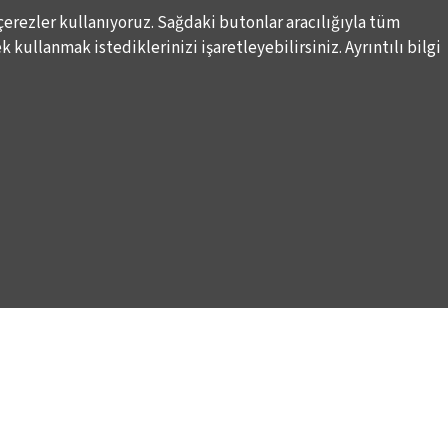
çerezler kullanıyoruz. Sağdaki butonlar aracılığıyla tüm
 kullanmak istediklerinizi işaretleyebilirsiniz. Ayrıntılı bilgi
DESTEKLERİNİZİ BEKLİYORUZ
LALE KART ÜYELİK PROGRAMI
ARI
SPONSORLUK PROGRAMI
K
BAĞIŞ OLANAKLARI
KURUMSAL SATIŞ