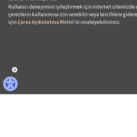
Kullanıcı deneyimini iyileştirmek için internet sitemizde 
çerezlerin kullanımına izin verebilir veya tercihlere giderek
için
Çerez Aydınlatma Metni
'ni inceleyebilirsiniz.
NELER YAPIYORUZ?
BİZ KİMİZ?
İSTANBUL FİLM FESTİVALİ
HAKKIMIZDA
İSTANBUL MÜZİK FESTİVALİ
FAALİYET RAPORL
İSTANBUL CAZ FESTİVALİ
İKSV’DE ÇALIŞMA
İSTANBUL BİENALİ
BASIN