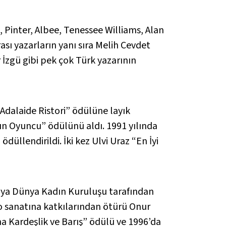
 Pinter, Albee, Tenessee Williams, Alan
ası yazarların yanı sıra Melih Cevdet
İzgü gibi pek çok Türk yazarının
“Adalaide Ristori” ödülüne layık
adın Oyuncu” ödülünü aldı. 1991 yılında
llendirildi. İki kez Ulvi Uraz “En İyi
iya Dünya Kadın Kuruluşu tarafından
tro sanatına katkılarından ötürü Onur
na Kardeşlik ve Barış” ödülü ve 1996’da