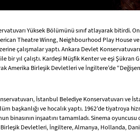
vatuvarı Yüksek Bölümünü sınıf atlayarak bitirdi. On 
American Theatre Winng, Neighbourhood Play House ve 
zerine çalışmalar yaptı. Ankara Devlet Konservatuvarı
ile bir yıl çalıştı. Kardeşi Müşfik Kenter ve eşi Şükra
rak Amerika Birleşik Devletleri ve İngiltere’de “Değiş
nservatuvarı, İstanbul Belediye Konservatuvarı ve İst
 başkanlığı ve hocalık yaptı. 1962’de tiyatroya hizme
'nun binasının inşaatını tamamladı. Sinema oyuncusu 
a Birleşik Devletleri, İngiltere, Almanya, Hollanda, Da