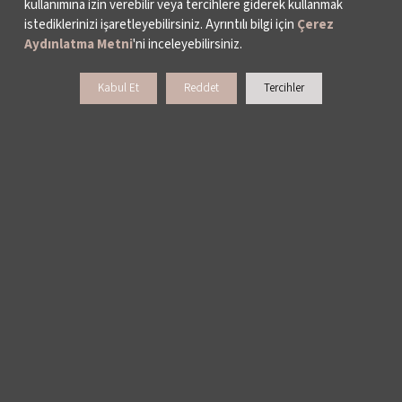
kullanımına izin verebilir veya tercihlere giderek kullanmak
istediklerinizi işaretleyebilirsiniz. Ayrıntılı bilgi için
Çerez
Aydınlatma Metni
'ni inceleyebilirsiniz.
Kabul Et
Reddet
Tercihler