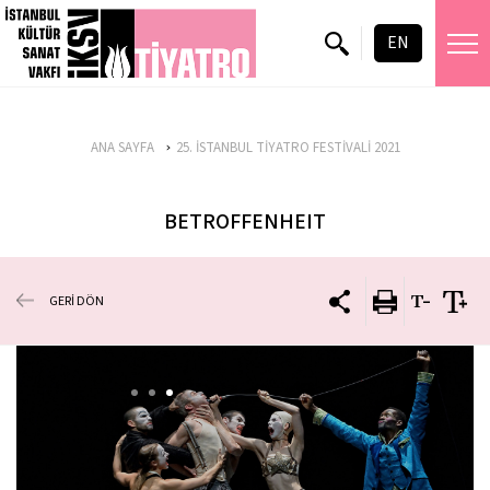
EN
ANA SAYFA
25. İSTANBUL TİYATRO FESTİVALİ 2021
BETROFFENHEIT
GERİ DÖN