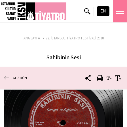
EN
ANA SAYFA
22. İSTANBUL TİYATRO FESTİVALİ 2018
Sahibinin Sesi
GERİ DÖN