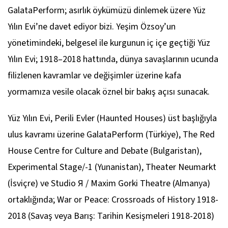
GalataPerform; asırlık öykümüzü dinlemek üzere
Yüz
Yılın Evi
’ne davet ediyor bizi. Yeşim Özsoy’un
yönetimindeki, belgesel ile kurgunun iç içe geçtiği
Yüz
Yılın Evi
; 1918–2018 hattında, dünya savaşlarının ucunda
filizlenen kavramlar ve değişimler üzerine kafa
yormamıza vesile olacak öznel bir bakış açısı sunacak.
Yüz Yılın Evi
, Perili Evler (Haunted Houses) üst başlığıyla
ulus kavramı üzerine GalataPerform (Türkiye), The Red
House Centre for Culture and Debate (Bulgaristan),
Experimental Stage/-1 (Yunanistan), Theater Neumarkt
(İsviçre) ve Studio Я / Maxim Gorki Theatre (Almanya)
ortaklığında; War or Peace: Crossroads of History 1918-
2018 (Savaş veya Barış: Tarihin Kesişmeleri 1918-2018)