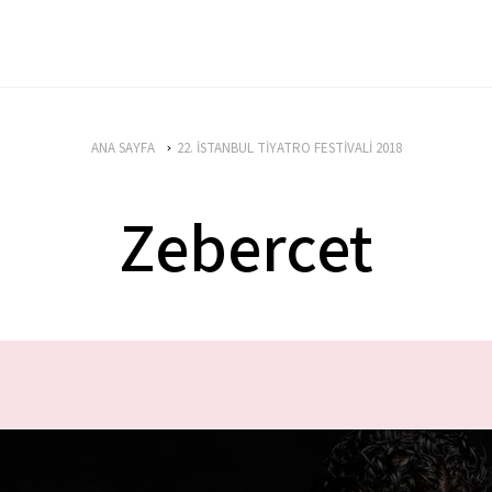
ANA SAYFA
22. İSTANBUL TİYATRO FESTİVALİ 2018
Zebercet