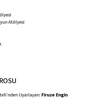
ölyesi
yun Atölyesi
r.
TROSU
Oteli’nden Uyarlayan:
Firuze Engin