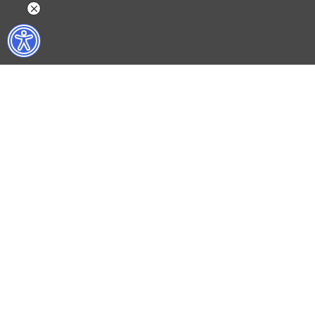
NELER YAPIYORUZ?
BİZ KİMİZ?
İSTANBUL FİLM FESTİVALİ
HAKKIMIZDA
İSTANBUL MÜZİK FESTİVALİ
FAALİYET RAPORL
İSTANBUL CAZ FESTİVALİ
İKSV’DE ÇALIŞMA
İSTANBUL BİENALİ
BASIN
İSTANBUL TİYATRO FESTİVALİ
ARŞİV
FİLMEKİMİ
BİZE ULAŞIN
SALON İKSV
VENEDİK BİENALİ TÜRKİYE PAVYONU
LEYLA GENCER ŞAN YARIŞMASI
KÜLTÜR POLİTİKALARI ÇALIŞMALARI