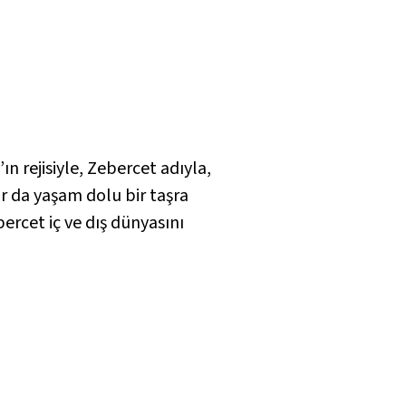
n rejisiyle,
Zebercet
adıyla,
ar da yaşam dolu bir taşra
ercet iç ve dış dünyasını