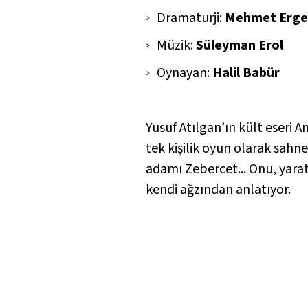
Dramaturji:
Mehmet Erge
Müzik:
Süleyman Erol
Oynayan:
Halil Babür
Yusuf Atılgan’ın kült eseri
An
tek kişilik oyun olarak sahne
adamı Zebercet... Onu, yaratı
kendi ağzından anlatıyor.