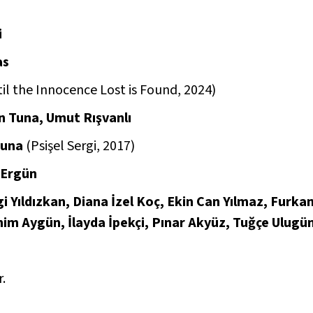
i
as
ntil the Innocence Lost is Found
, 2024)
n Tuna, Umut Rışvanlı
Tuna
(Psişel Sergi, 2017)
 Ergün
i Yıldızkan, Diana İzel Koç, Ekin Can Yılmaz, Furka
brahim Aygün, İlayda İpekçi, Pınar Akyüz, Tuğçe Ulu
r.