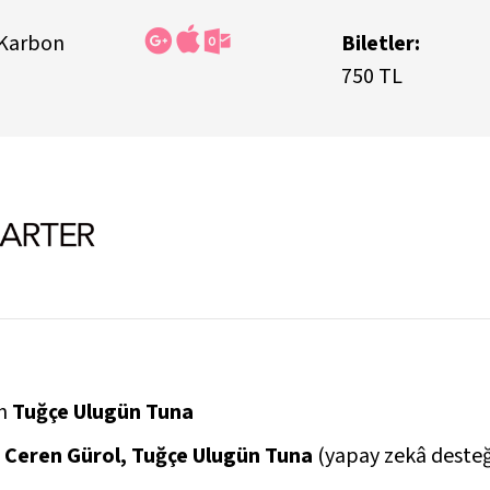
 Karbon
Biletler:
750 TL
in
Tuğçe Ulugün Tuna
, Ceren Gürol, Tuğçe Ulugün Tuna
(yapay zekâ desteğ