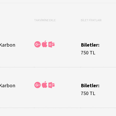
TAKVİMİNE EKLE
BİLET FİYATLARI
 Karbon
Biletler:
750 TL
 Karbon
Biletler:
750 TL