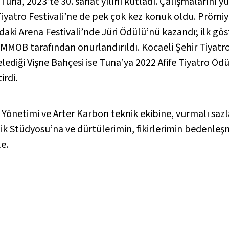
a, 2023’te 30. sanat yılını kutladı. Çalışmalarını yur
Tiyatro Festivali’ne de pek çok kez konuk oldu. Prömiy
aki Arena Festivali’nde Jüri Ödülü’nü kazandı; ilk gös
MMOB tarafından onurlandırıldı. Kocaeli Şehir Tiyatr
elediği
Vişne Bahçesi
ise Tuna’ya 2022 Afife Tiyatro Ödül
rdi.
r Yönetimi ve Arter Karbon teknik ekibine, vurmalı sazl
k Stüdyosu’na ve dürtülerimin, fikirlerimin bedenleşm
e.