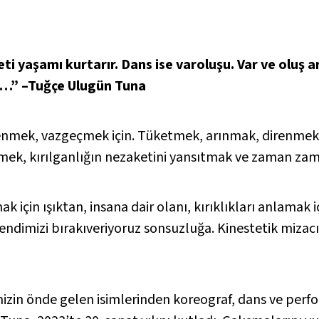
ti yaşamı kurtarır. Dans ise varoluşu. Var ve oluş 
ye…” –Tuğçe Ulugün Tuna
lenmek, vazgeçmek için. Tüketmek, arınmak, direnmek,
nmek, kırılganlığın nezaketini yansıtmak ve zaman za
k için ışıktan, insana dair olanı, kırıklıkları anlama
endimizi bırakıveriyoruz sonsuzluğa. Kinestetik mizacı
zin önde gelen isimlerinden koreograf, dans ve perfo