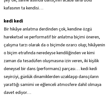
şey"de; sahne aslında dansçının acaba’larla dolu
kafasının ta kendisi…
kedi kedi
Bir hikâye anlatma derdinden çok, kendine özgü
hareketsel ve performatif bir anlatma biçimi öneren,
çalışma tarzı olarak da o biçimde ısrarcı olup; hikâyenin
o biçim etrafında neredeyse kendiliğinden ve kimi
zaman da tesadüfen oluşmasına izin veren, iki kişilik
deneysel bir dans (performans) parçası…
kedi kedi
seyirciyi, günlük dinamiklerden uzaklaşıp dansçıların
yarattığı samimi ve eğlenceli atmosfere dahil olmaya
davet ediyor…