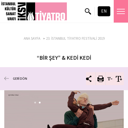
EN
ANA SAYFA
23. İSTANBUL TİYATRO FESTİVALİ 2019
“BİR ŞEY” & KEDİ KEDİ
GERİ DÖN