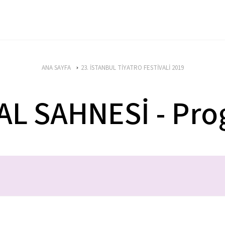
ANA SAYFA
23. İSTANBUL TİYATRO FESTİVALİ 2019
L SAHNESİ - Pr