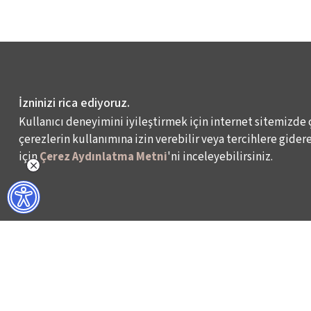
İzninizi rica ediyoruz.
Kullanıcı deneyimini iyileştirmek için internet sitemizde 
çerezlerin kullanımına izin verebilir veya tercihlere giderek
için
Çerez Aydınlatma Metni
'ni inceleyebilirsiniz.
NELER YAPIYORUZ?
BİZ KİMİZ?
İSTANBUL FİLM FESTİVALİ
HAKKIMIZDA
İSTANBUL MÜZİK FESTİVALİ
FAALİYET RAPORL
İSTANBUL CAZ FESTİVALİ
İKSV’DE ÇALIŞMA
İSTANBUL BİENALİ
BASIN