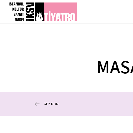
MASA
GERİ DÖN