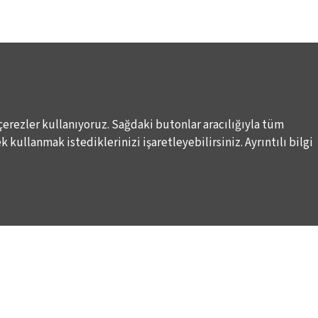
çerezler kullanıyoruz. Sağdaki butonlar aracılığıyla tüm
 kullanmak istediklerinizi işaretleyebilirsiniz. Ayrıntılı bilgi
DESTEKLERİNİZİ BEKLİYORUZ
LALE KART ÜYELİK PROGRAMI
ARI
SPONSORLUK PROGRAMI
K
BAĞIŞ OLANAKLARI
KURUMSAL SATIŞ