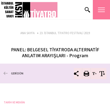
ANA SAYFA
23. İSTANBUL TİYATRO FESTİVALİ 2019
PANEL: BELGESEL TİYATRODA ALTERNATİF
ANLATIM ARAYIŞLARI - Program
GERİ DÖN
TARİH VE MEKÂN