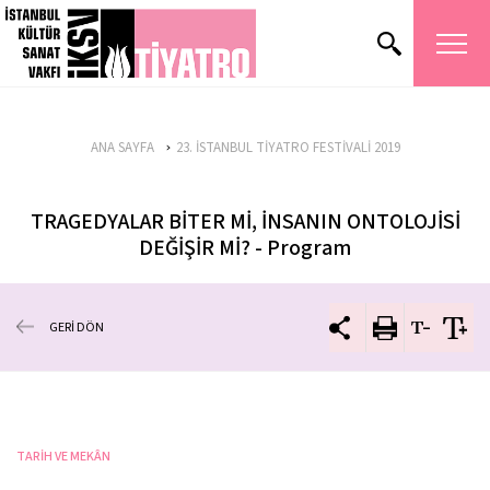
ANA SAYFA
23. İSTANBUL TİYATRO FESTİVALİ 2019
TRAGEDYALAR BİTER Mİ, İNSANIN ONTOLOJİSİ
DEĞİŞİR Mİ? - Program
GERİ DÖN
TARİH VE MEKÂN