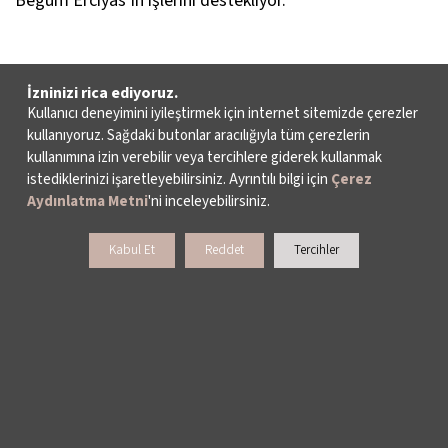
Begüm Erciyas’ın işlerini destekliyor.
İzninizi rica ediyoruz.
Kullanıcı deneyimini iyileştirmek için internet sitemizde çerezler
kullanıyoruz. Sağdaki butonlar aracılığıyla tüm çerezlerin
kullanımına izin verebilir veya tercihlere giderek kullanmak
istediklerinizi işaretleyebilirsiniz. Ayrıntılı bilgi için
Çerez
Aydınlatma Metni
'ni inceleyebilirsiniz.
Kabul Et
Reddet
Tercihler