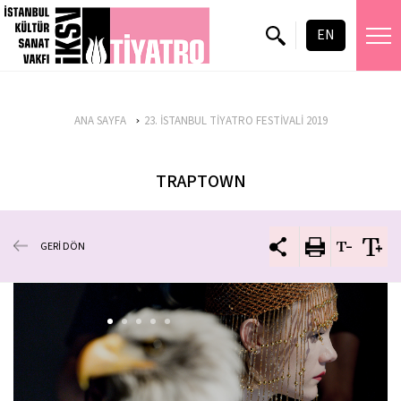
EN
ANA SAYFA
23. İSTANBUL TİYATRO FESTİVALİ 2019
TRAPTOWN
GERİ DÖN