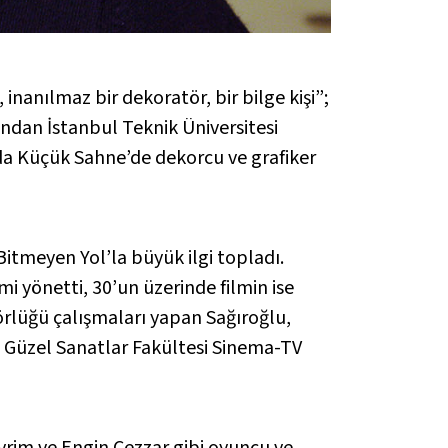
nanılmaz bir dekoratör, bir bilge kişi”;
ndan İstanbul Teknik Üniversitesi
’da Küçük Sahne’de dekorcu ve grafiker
Bitmeyen Yol’la büyük ilgi topladı.
i yönetti, 30’un üzerinde filmin ise
örlüğü çalışmaları yapan Sağıroğlu,
 Güzel Sanatlar Fakültesi Sinema-TV
evrim ve Engin Cezzar gibi oyuncu ve