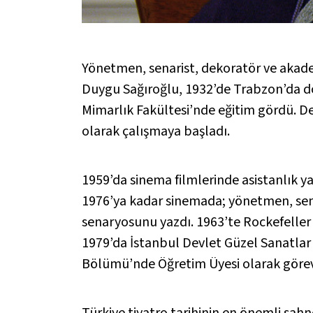
Yönetmen, senarist, dekoratör ve akademi
Duygu Sağıroğlu, 1932’de Trabzon’da doğ
Mimarlık Fakültesi’nde eğitim gördü. De
olarak çalışmaya başladı.
1959’da sinema filmlerinde asistanlık ya
1976’ya kadar sinemada; yönetmen, senari
senaryosunu yazdı. 1963’te Rockefeller
1979’da İstanbul Devlet Güzel Sanatla
Bölümü’nde Öğretim Üyesi olarak göre
Türkiye tiyatro tarihinin en önemli sah