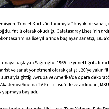
syen, Tuncel Kurtiz’in tanımıyla “büyük bir sanatçı, i
du. Yatılı olarak okuduğu Galatasaray Lisesi’nin ardı
kor tasarımına lise yıllarında başlayan sanatçı, 1956
pmaya başlayan Sağıroğlu, 1965’te yönettiği ilk filmi 
st ve sanat yönetmeni olarak çalıştı, 20’ye yakın film
 Bursu’yla gittiği Avrupa ve Amerika’da opera dekorat
r Akademisi Sinema TV Enstitüsü’nde ve ardından, MSÜ
v yapmaya başladı.
ne ve topluluklarında; Ulvi Uraz, Tunç Yalman, Şirin D