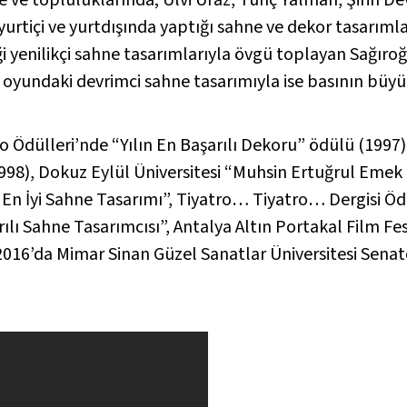
yurtiçi ve yurtdışında yaptığı sahne ve dekor tasarımlar
iği yenilikçi sahne tasarımlarıyla övgü toplayan Sağır
oyundaki devrimci sahne tasarımıyla ise basının büyük i
ro Ödülleri’nde “Yılın En Başarılı Dekoru” ödülü (1997), 
998), Dokuz Eylül Üniversitesi “Muhsin Ertuğrul Emek 
n En İyi Sahne Tasarımı”, Tiyatro… Tiyatro… Dergisi Öd
arılı Sahne Tasarımcısı”, Antalya Altın Portakal Film 
 2016’da Mimar Sinan Güzel Sanatlar Üniversitesi Sena