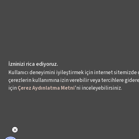
İzninizi rica ediyoruz.
Kullanıcı deneyimini iyileştirmek için internet sitemizde 
çerezlerin kullanımına izin verebilir veya tercihlere giderek
için
Çerez Aydınlatma Metni
'ni inceleyebilirsiniz.
NELER YAPIYORUZ?
BİZ KİMİZ?