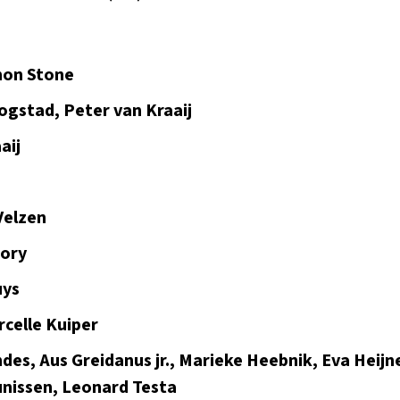
mon Stone
ogstad, Peter van Kraaij
aij
Velzen
gory
uys
celle Kuiper
des, Aus Greidanus jr., Marieke Heebnik, Eva Heij
nissen, Leonard Testa