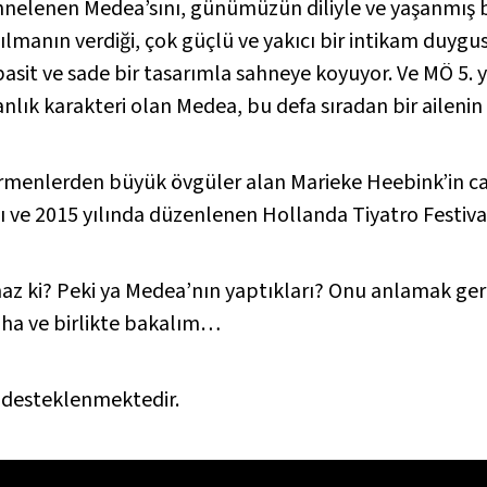
nelenen Medea’sını, günümüzün diliyle ve yaşanmış b
lmanın verdiği, çok güçlü ve yakıcı bir intikam duyg
 basit ve sade bir tasarımla sahneye koyuyor. Ve MÖ 5. 
nlık karakteri olan Medea, bu defa sıradan bir ailenin 
rmenlerden büyük övgüler alan Marieke Heebink’in ca
 ve 2015 yılında düzenlenen Hollanda Tiyatro Festival
maz ki? Peki ya Medea’nın yaptıkları? Onu anlamak 
aha ve birlikte bakalım…
 desteklenmektedir.