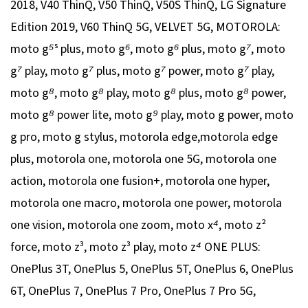
2018, V40 ThinQ, V50 ThinQ, V50S ThinQ, LG Signature
Edition 2019, V60 ThinQ 5G, VELVET 5G, MOTOROLA:
moto g⁵ˢ plus, moto g⁶, moto g⁶ plus, moto g⁷, moto
g⁷ play, moto g⁷ plus, moto g⁷ power, moto g⁷ play,
moto g⁸, moto g⁸ play, moto g⁸ plus, moto g⁸ power,
moto g⁸ power lite, moto g⁹ play, moto g power, moto
g pro, moto g stylus, motorola edge,motorola edge
plus, motorola one, motorola one 5G, motorola one
action, motorola one fusion+, motorola one hyper,
motorola one macro, motorola one power, motorola
one vision, motorola one zoom, moto x⁴, moto z²
force, moto z³, moto z³ play, moto z⁴ ONE PLUS:
OnePlus 3T, OnePlus 5, OnePlus 5T, OnePlus 6, OnePlus
6T, OnePlus 7, OnePlus 7 Pro, OnePlus 7 Pro 5G,