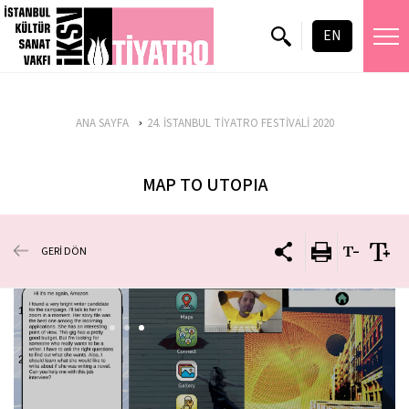
EN
ANA SAYFA
24. İSTANBUL TİYATRO FESTİVALİ 2020
MAP TO UTOPIA
GERİ DÖN