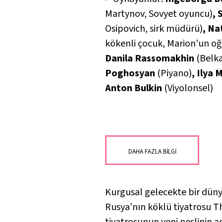
Martynov, Sovyet oyuncu)
, 
Osipovich, sirk müdürü)
, Na
kökenli çocuk, Marion'un oğ
Danila Rassomakhin
(Belk
Poghosyan
(Piyano)
, Ilya
Anton Bulkin
(Viyolonsel)
DAHA FAZLA BİLGİ
Kurgusal gelecekte bir düny
Rusya’nın köklü tiyatrosu T
tiyatrosunun yeni neslinin 