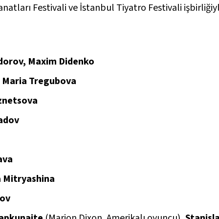
ları Festivali ve İstanbul Tiyatro Festivali işbirliğiy
dorov, Maxim Didenko
:
Maria Tregubova
znetsova
radov
ava
a Mitryashina
lov
apkunaite
(Marion Dixon, Amerikalı oyuncu)
, Stanis