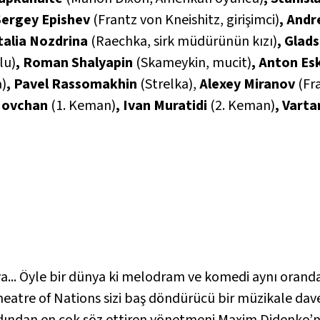
Sergey Epishev
(Frantz von Kneishitz, girişimci)
, And
talia Nozdrina
(Raechka, sirk müdürünün kızı)
, Glad
lu)
, Roman Shalyapin
(Skameykin, mucit)
, Anton Es
a)
, Pavel Rassomakhin
(Strelka),
Alexey Miranov
(Fr
 Movchan
(1. Keman)
, Ivan Muratidi
(2. Keman)
, Vart
a... Öyle bir dünya ki melodram ve komedi aynı oranda
heatre of Nations sizi baş döndürücü bir müzikale dav
adından en çok söz ettiren yönetmeni Maxim Didenko’