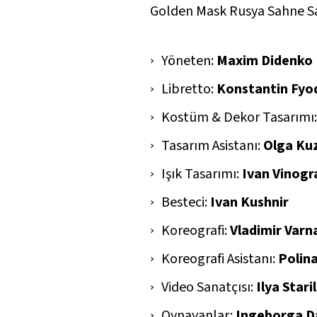
Golden Mask Rusya Sahne Sanat
Yöneten:
Maxim Didenko
Libretto:
Konstantin Fyo
Kostüm & Dekor Tasarımı
Tasarım Asistanı:
Olga Ku
Işık Tasarımı:
Ivan Vinog
Besteci:
Ivan Kushnir
Koreografi:
Vladimir Varn
Koreografi Asistanı:
Polin
Video Sanatçısı:
Ilya Stari
Oynayanlar:
Ingeborga D