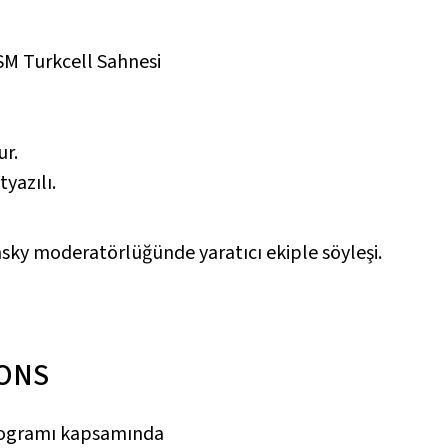
SM Turkcell Sahnesi
ur.
tyazılı.
ky moderatörlüğünde yaratıcı ekiple söyleşi.
IONS
rogramı kapsamında