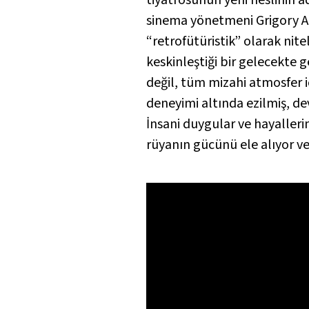
sinema yönetmeni Grigory Al
“retrofütüristik” olarak nit
keskinleştiği bir gelecekte g
değil, tüm mizahi atmosfer iç
deneyimi altında ezilmiş, dev
İnsani duygular ve hayalleri
rüyanın gücünü ele alıyor ve