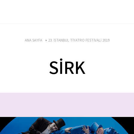
ANA SAYFA
23. İSTANBUL TİYATRO FESTİVALİ 2019
SİRK