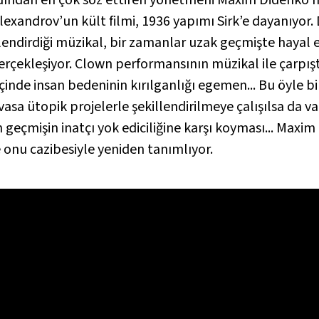
exandrov’un kült filmi, 1936 yapımı
Sirk
’e dayanıyor.
elendirdiği müzikal, bir zamanlar uzak geçmişte hayal 
erçekleşiyor.
Clown
performansının müzikal ile çarpış
inde insan bedeninin kırılganlığı egemen... Bu öyle bir
asa ütopik projelerle şekillendirilmeye çalışılsa da var
n geçmişin inatçı yok ediciliğine karşı koyması... Max
 onu cazibesiyle yeniden tanımlıyor.