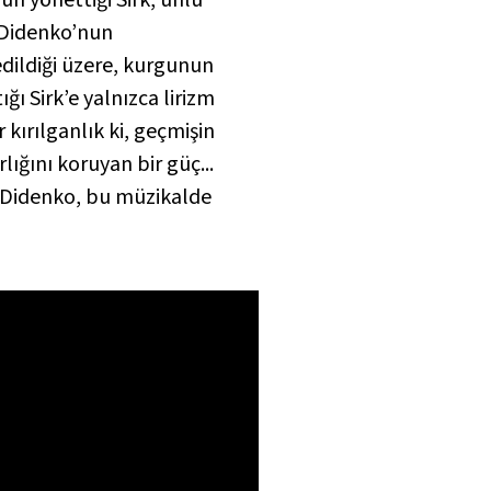
 Didenko’nun
edildiği üzere, kurgunun
tığı
Sirk
’e yalnızca lirizm
 kırılganlık ki, geçmişin
lığını koruyan bir güç...
im Didenko, bu müzikalde