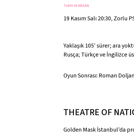
TARİH VE MEKÂN
19 Kasım Salı 20:30
,
Zorlu P
Yaklaşık 105’ sürer; ara yokt
Rusça; Türkçe ve İngilizce üs
Oyun Sonrası: Roman Doljans
THEATRE OF NAT
Golden Mask İstanbul’da p