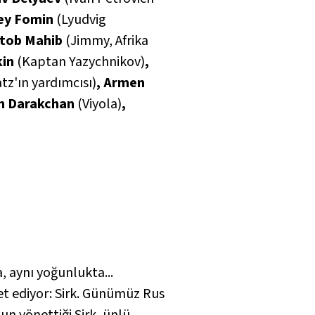
rey Fomin
(Lyudvig
stob Mahib
(Jimmy, Afrika
kin
(Kaptan Yazychnikov)
,
atz'ın yardımcısı)
, Armen
an Darakchan
(Viyola)
,
, aynı yoğunlukta...
et ediyor:
Sirk
. Günümüz Rus
nun yönettiği
Sirk
, ünlü